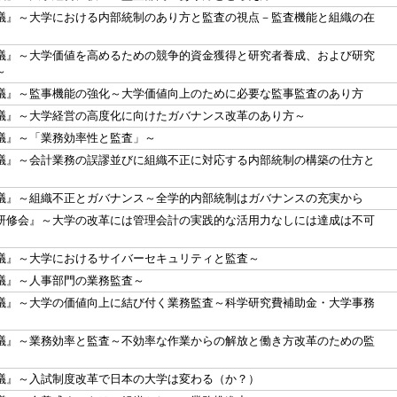
議』～大学における内部統制のあり方と監査の視点－監査機能と組織の在
議』～大学価値を高めるための競争的資金獲得と研究者養成、および研究
～
議』～監事機能の強化～大学価値向上のために必要な監事監査のあり方
議』～大学経営の高度化に向けたガバナンス改革のあり方～
議』～「業務効率性と監査」～
議』～会計業務の誤謬並びに組織不正に対応する内部統制の構築の仕方と
議』～組織不正とガバナンス～全学的内部統制はガバナンスの充実から
研修会』～大学の改革には管理会計の実践的な活用力なしには達成は不可
議』～大学におけるサイバーセキュリティと監査～
議』～人事部門の業務監査～
議』～大学の価値向上に結び付く業務監査～科学研究費補助金・大学事務
議』～業務効率と監査～不効率な作業からの解放と働き方改革のための監
議』～入試制度改革で日本の大学は変わる（か？）