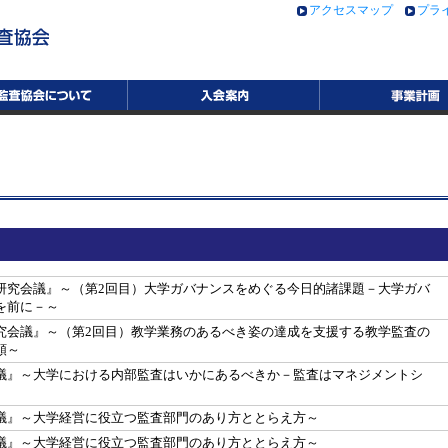
アクセスマップ
プラ
研究会議』～（第2回目）大学ガバナンスをめぐる今日的諸課題－大学ガバ
を前に－～
究会議』～（第2回目）教学業務のあるべき姿の達成を支援する教学監査の
順～
議』～大学における内部監査はいかにあるべきか－監査はマネジメントシ
議』～大学経営に役立つ監査部門のあり方ととらえ方～
議』～大学経営に役立つ監査部門のあり方ととらえ方～