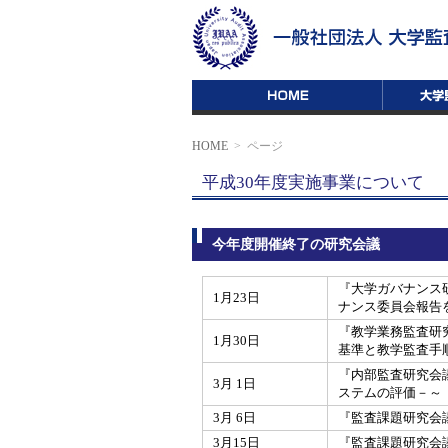
HOME
>
ページ
平成30年度実施事業について
今年度開催終了の研究会議
『大学ガバナンス
1月23日
ナンス委員会報告
『教学業務監査研
1月30日
基準と教学監査手
『内部監査研究会
3月 1日
ステムの評価－～
3月 6日
『監査課題研究会
3月15日
『監査課題研究会